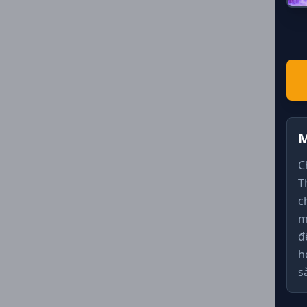
M
C
T
c
m
đ
h
s