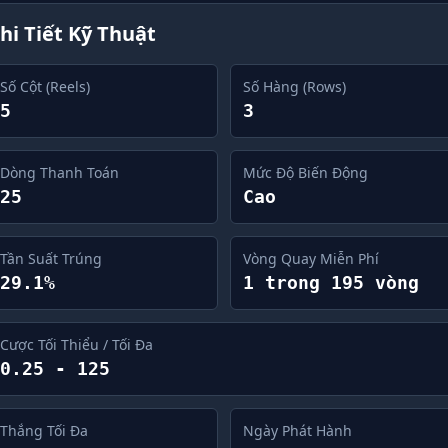
hi Tiết Kỹ Thuật
Số Cột (Reels)
Số Hàng (Rows)
5
3
Dòng Thanh Toán
Mức Độ Biến Động
25
Cao
Tần Suất Trúng
Vòng Quay Miễn Phí
29.1%
1 trong 195 vòng
Cược Tối Thiểu / Tối Đa
0.25 - 125
Thắng Tối Đa
Ngày Phát Hành