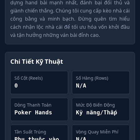
dựng hand bài mạnh nhất, đánh bại đối thủ và
giành chiến thắng. Chúng tôi cung cấp kèo nhà cái
công bằng và minh bạch. Đừng quên tìm hiểu
cách nhận lộc nhà cái để tối ưu hóa vốn khởi đầu
và tận hưởng những ván bài đỉnh cao.
Chi Tiết Kỹ Thuật
Số Cột (Reels)
Số Hàng (Rows)
0
N/A
Dòng Thanh Toán
Mức Độ Biến Động
Poker Hands
Kỹ năng/Thấp
Tần Suất Trúng
Vòng Quay Miễn Phí
Phụ thuộc vào
N/A