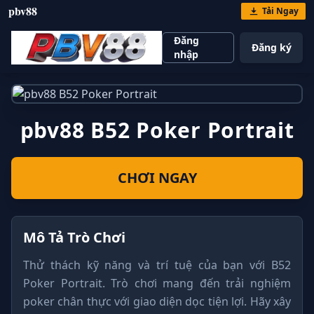
pbv88
Tải Ngay
Đăng
Đăng ký
nhập
pbv88 B52 Poker Portrait
CHƠI NGAY
Mô Tả Trò Chơi
Thử thách kỹ năng và trí tuệ của bạn với B52
Poker Portrait. Trò chơi mang đến trải nghiệm
poker chân thực với giao diện dọc tiện lợi. Hãy xây