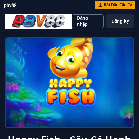
pbv88
Bắt Đầu Câu Cá
Đăng
Đăng ký
nhập