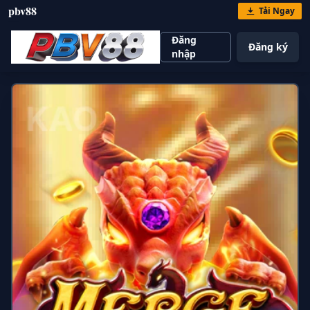
pbv88
Tải Ngay
Đăng
Đăng ký
nhập