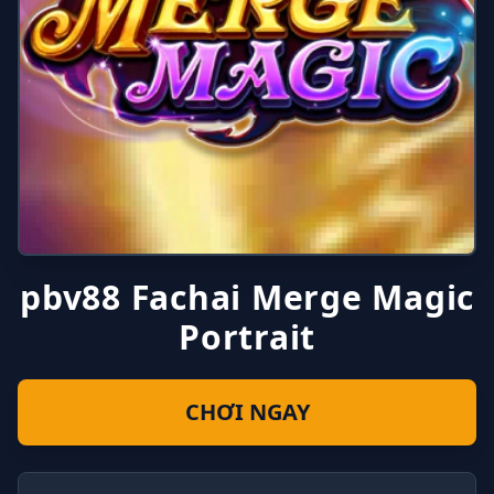
pbv88 Fachai Merge Magic
Portrait
CHƠI NGAY